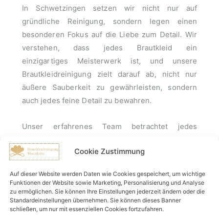
In Schwetzingen setzen wir nicht nur auf
gründliche Reinigung, sondern legen einen
besonderen Fokus auf die Liebe zum Detail. Wir
verstehen, dass jedes Brautkleid ein
einzigartiges Meisterwerk ist, und unsere
Brautkleidreinigung zielt darauf ab, nicht nur
äußere Sauberkeit zu gewährleisten, sondern
auch jedes feine Detail zu bewahren.
Unser erfahrenes Team betrachtet jedes
Brautkleid in Schwetzingen als individuelles
Cookie Zustimmung
Kunstwerk, das eine besondere Geschichte
erzählt. Mit akribischer Sorgfalt und
Auf dieser Website werden Daten wie Cookies gespeichert, um wichtige
Aufmerksamkeit widmen wir uns den feinen
Funktionen der Website sowie Marketing, Personalisierung und Analyse
zu ermöglichen. Sie können Ihre Einstellungen jederzeit ändern oder die
Stickereien, Perlen, Spitzen und anderen Details
Standardeinstellungen übernehmen. Sie können dieses Banner
Ihres Brautkleides. Dabei setzen wir auf
schließen, um nur mit essenziellen Cookies fortzufahren.
schonende Reinigungsmethoden, die nicht nur