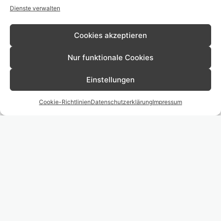
Dienste verwalten
die äußere Erscheinung, sondern auch die zarten
Details Ihres Kleides bewahren.
Die Liebe zum
Cookies akzeptieren
Detail ist integraler Bestandteil unserer
Brautkleidreinigung in Schwetzingen. Wir
Nur funktionale Cookies
möchten sicherstellen, dass Ihr Brautkleid nicht
Einstellungen
nur makellos aussieht, sondern auch all die
kleinen Nuancen bewahrt werden, die es
Cookie-Richtlinien
Datenschutzerklärung
Impressum
einzigartig machen. Vertrauen Sie darauf, dass
wir die Liebe, die in jedes Detail Ihres
Brautkleides gesteckt wurde, genauso schätzen
wie Sie.
Online Auftrag